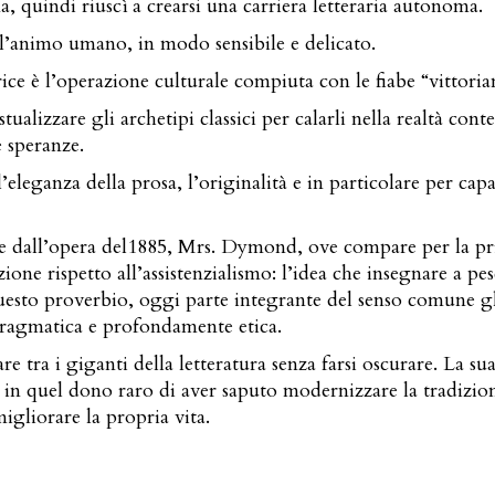
na, quindi riuscì a crearsi una carriera letteraria autonoma.
ll’animo umano, in modo sensibile e delicato.
ice è l’operazione culturale compiuta con le fiabe “vittoria
ualizzare gli archetipi classici per calarli nella realtà con
e speranze.
leganza della prosa, l’originalità e in particolare per cap
ne dall’opera del1885, Mrs. Dymond, ove compare per la pri
zione rispetto all’assistenzialismo: l’idea che insegnare a pes
esto proverbio, oggi parte integrante del senso comune glo
pragmatica e profondamente etica.
tra i giganti della letteratura senza farsi oscurare. La su
ma in quel dono raro di aver saputo modernizzare la tradizi
migliorare la propria vita.