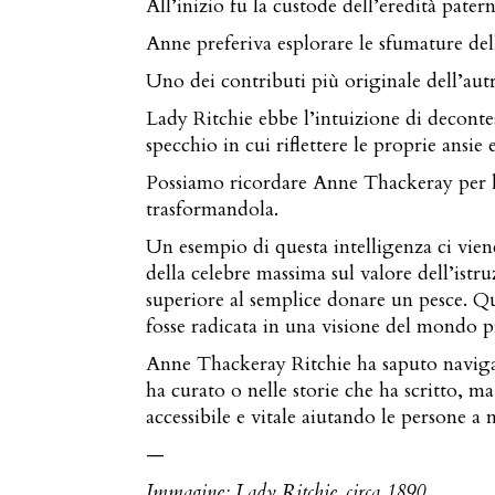
All’inizio fu la custode dell’eredità pater
Anne preferiva esplorare le sfumature de
Uno dei contributi più originale dell’autr
Lady Ritchie ebbe l’intuizione di decontest
specchio in cui riflettere le proprie ansie 
Possiamo ricordare Anne Thackeray per l’e
trasformandola.
Un esempio di questa intelligenza ci vie
della celebre massima sul valore dell’istru
superiore al semplice donare un pesce. Qu
fosse radicata in una visione del mondo 
Anne Thackeray Ritchie ha saputo navigare 
ha curato o nelle storie che ha scritto, 
accessibile e vitale aiutando le persone a 
—
Immagine: Lady Ritchie, circa 1890