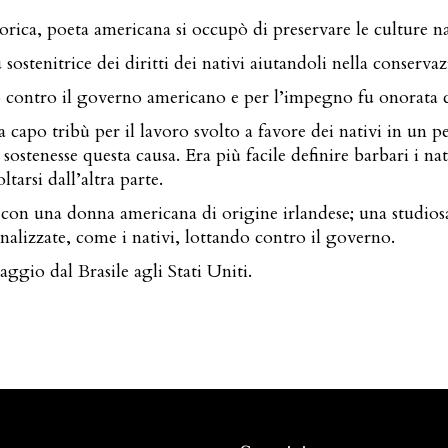
rica, poeta americana si occupò di preservare le culture nati
sostenitrice dei diritti dei nativi aiutandoli nella conservazi
rò contro il governo americano e per l’impegno fu onorata
apo tribù per il lavoro svolto a favore dei nativi in un pe
ostenesse questa causa. Era più facile definire barbari i nati
arsi dall’altra parte.
on una donna americana di origine irlandese; una studiosa c
alizzate, come i nativi, lottando contro il governo.
ggio dal Brasile agli Stati Uniti.