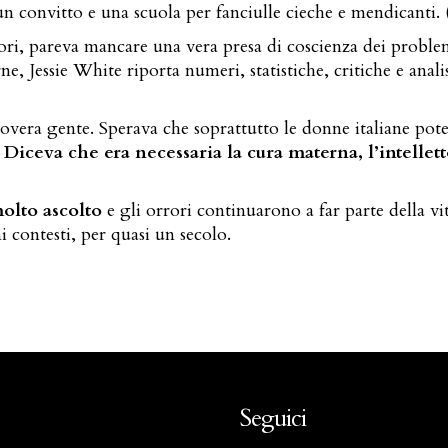
n convitto e una scuola per fanciulle cieche e mendicanti. 
ttori, pareva mancare una vera presa di coscienza dei proble
, Jessie White riporta numeri, statistiche, critiche e analis
lla povera gente. Sperava che soprattutto le donne italiane 
.
Diceva che era necessaria la cura materna, l’intellet
olto ascolto
e gli orrori continuarono a far parte della v
 contesti, per quasi un secolo.
Seguici