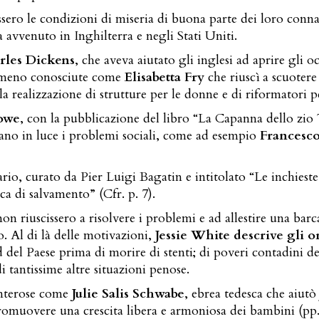
sero le condizioni di miseria di buona parte dei loro connazi
avvenuto in Inghilterra e negli Stati Uniti.
rles Dickens
, che aveva aiutato gli inglesi ad aprire gli 
tà meno conosciute come
Elisabetta Fry
che riuscì a scuotere
a realizzazione di strutture per le donne e di riformatori p
towe
, con la pubblicazione del libro “La Capanna dello zio T
tevano in luce i problemi sociali, come ad esempio
Francesco
rio, curato da Pier Luigi Bagatin e intitolato “Le inchieste 
ca di salvamento” (Cfr. p. 7).
n riuscissero a risolvere i problemi e ad allestire una barc
o. Al di là delle motivazioni,
Jessie White descrive gli or
del Paese prima di morire di stenti; di poveri contadini de
 tantissime altre situazioni penose.
enterose come
Julie Salis Schwabe
, ebrea tedesca che aiutò
a promuovere una crescita libera e armoniosa dei bambini (p