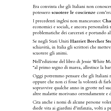
Era convinta che gli Italiani non conosces
potessero
scuotere le coscienze
com’era 
I precedenti inglesi non mancavano:
Cha
economici e sociali, e ancora personali
problematiche dei carcerati e portando all
Se negli Stati Uniti
Harriet Beecher S
schiavitù, in Italia gli scrittori che met
scuotere gli animi.
Nell’edizione del libro di Jessie White Ma
“al primo segno di marea, allestisce la bar
Oggi potremmo pensare che gli Italiani no
oppure che non ci fosse la volontà di farl
sopravvive qualche anno in grotte nel sud 
altre malattie morivano orrendamente e di
Cita anche i nomi di alcune persone vol
diede vita ai giardini d’infanzia, volti 