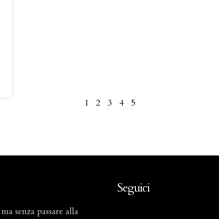
1
2
3
4
5
Seguici
 ma senza passare alla